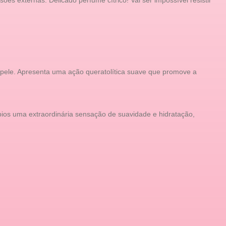
es externas. Delicado perfume cítrico! Vai ser impossível resistir
a pele. Apresenta uma ação queratolítica suave que promove a
ios uma extraordinária sensação de suavidade e hidratação,