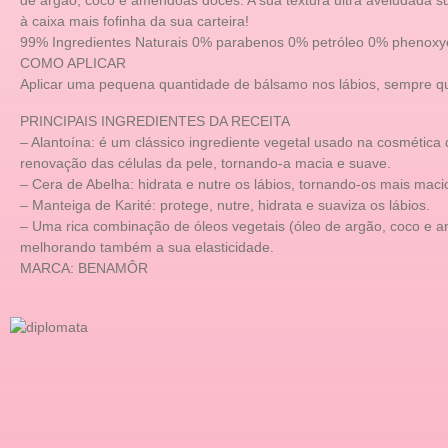
de argão, coco e amêndoas doces. A sua textura ultra aveludada sua
à caixa mais fofinha da sua carteira!
99% Ingredientes Naturais 0% parabenos 0% petróleo 0% phenoxy
COMO APLICAR
Aplicar uma pequena quantidade de bálsamo nos lábios, sempre que
PRINCIPAIS INGREDIENTES DA RECEITA
– Alantoína: é um clássico ingrediente vegetal usado na cosmética
renovação das células da pele, tornando-a macia e suave.
– Cera de Abelha: hidrata e nutre os lábios, tornando-os mais maci
– Manteiga de Karité: protege, nutre, hidrata e suaviza os lábios.
– Uma rica combinação de óleos vegetais (óleo de argão, coco e 
melhorando também a sua elasticidade.
MARCA: BENAMÔR