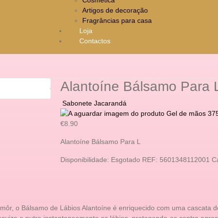
Artigos de decoração
Fragrâncias para casa
Loja
Contactos
Alantoíne Bálsamo Para 
Sabonete Jacarandá
Gel de mãos 375 
€
8.90
Alantoíne Bálsamo Para L
Disponibilidade:
Esgotado
REF:
5601348112001
C
môr, o Bálsamo de Lábios Alantoíne é enriquecido com uma cascata de