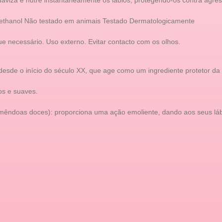
viza e nutre instantaneamente os lábios, protegendo-os contra agressõ
ethanol Não testado em animais Testado Dermatologicamente
 necessário. Uso externo. Evitar contacto com os olhos.
 desde o início do século XX, que age como um ingrediente protetor d
os e suaves.
amêndoas doces): proporciona uma ação emoliente, dando aos seus láb