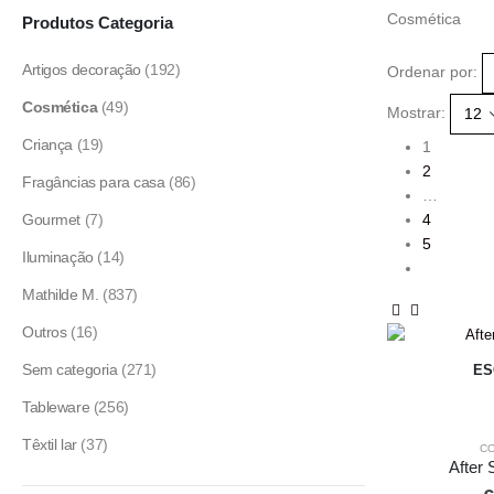
Cosmética
Produtos Categoria
Artigos decoração
(192)
Ordenar por:
Cosmética
(49)
Mostrar:
Criança
(19)
1
2
Fragâncias para casa
(86)
…
Gourmet
(7)
4
5
Iluminação
(14)
Mathilde M.
(837)
Outros
(16)
Sem categoria
(271)
ES
Tableware
(256)
Têxtil lar
(37)
C
After