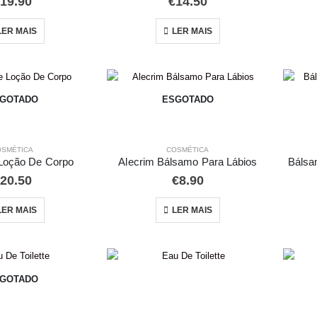
19.90
€
14.50
LER MAIS
LER MAIS
GOTADO
ESGOTADO
OSMÉTICA
COSMÉTICA
 Loção De Corpo
Alecrim Bálsamo Para Lábios
Bálsa
20.50
€
8.90
LER MAIS
LER MAIS
GOTADO