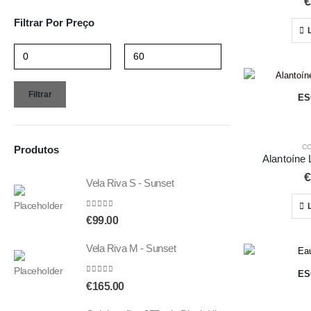
€
Filtrar Por Preço
Filtrar
ES
C
Produtos
Alantoíne
€
Vela Riva S - Sunset
0
out of 5
€
99.00
Vela Riva M - Sunset
ES
0
out of 5
€
165.00