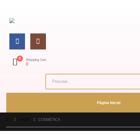
0
Shopping Cart
0
Página Inicial
SHOP
COSMÉTICA