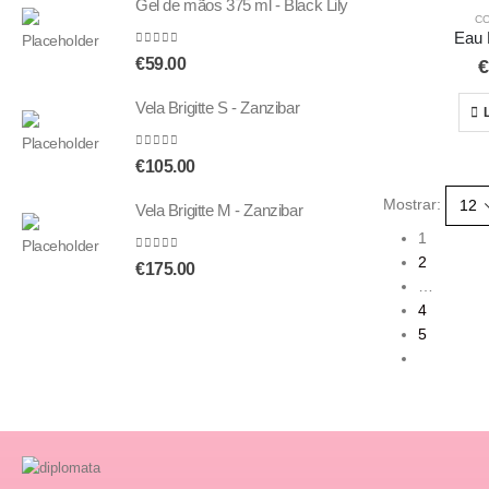
Gel de mãos 375 ml - Black Lily
C
Eau 
0
out of 5
€
59.00
€
Vela Brigitte S - Zanzibar
0
out of 5
€
105.00
Mostrar:
Vela Brigitte M - Zanzibar
1
2
0
out of 5
€
175.00
…
4
5