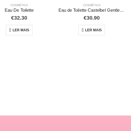
COSMÉTICA
COSMÉTICA
Eau De Toilette
Eau de Toilette Castelbel Gentlemen’s Club Madeira de Agar & Bergamota
€
32.30
€
30.90
LER MAIS
LER MAIS