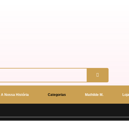
A Nossa História
Categorias
Mathilde M.
Loj