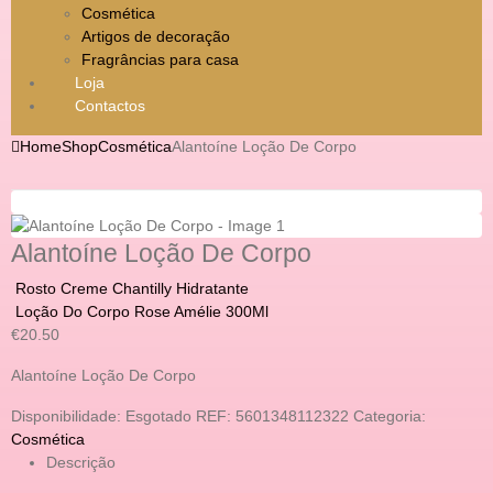
Cosmética
Artigos de decoração
Fragrâncias para casa
Loja
Contactos
Home
Shop
Cosmética
Alantoíne Loção De Corpo
Alantoíne Loção De Corpo
Rosto Creme Chantilly Hidratante
Loção Do Corpo Rose Amélie 300Ml
€
20.50
Alantoíne Loção De Corpo
Disponibilidade:
Esgotado
REF:
5601348112322
Categoria:
Cosmética
Descrição