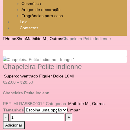
Cosmética
Artigos de decoração
Fragrâncias para casa
Loja
Contactos
Home
Shop
Mathilde M.
,
Outros
Chapeleira Petite Indienne
Chapeleira Petite Indienne
Superconventrado Figuier Dolce 10Ml
€
22.00
–
€
28.50
Chapeleira Petite Indienn
REF:
MLRASBBC0012
Categorias:
Mathilde M.
,
Outros
Tamanhos
Limpar
-
+
Adicionar