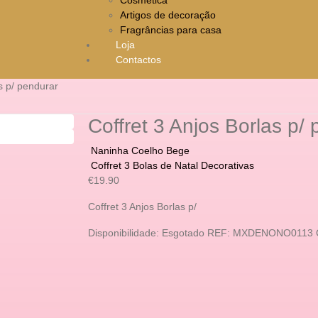
Artigos de decoração
Fragrâncias para casa
Loja
Contactos
s p/ pendurar
Coffret 3 Anjos Borlas p/
Naninha Coelho Bege
Coffret 3 Bolas de Natal Decorativas
€
19.90
Coffret 3 Anjos Borlas p/
Disponibilidade:
Esgotado
REF:
MXDENONO0113