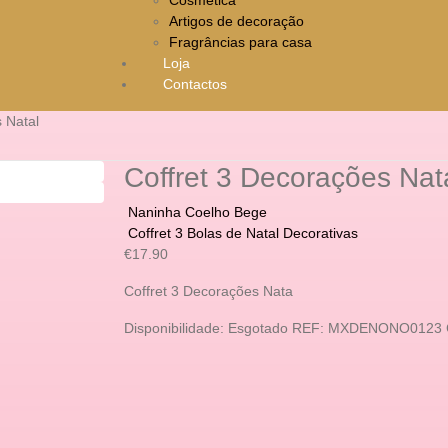
Artigos de decoração
Fragrâncias para casa
Loja
Contactos
 Natal
Coffret 3 Decorações Nat
Naninha Coelho Bege
Coffret 3 Bolas de Natal Decorativas
€
17.90
Coffret 3 Decorações Nata
Disponibilidade:
Esgotado
REF:
MXDENONO0123