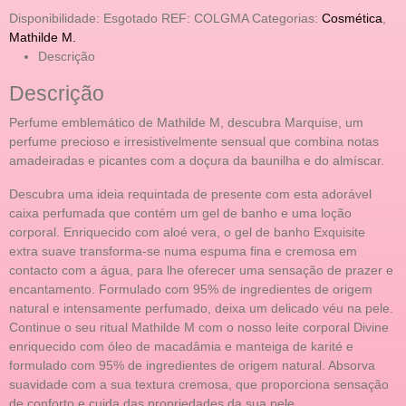
Disponibilidade:
Esgotado
REF:
COLGMA
Categorias:
Cosmética
,
Mathilde M.
Descrição
Descrição
Perfume emblemático de Mathilde M, descubra Marquise, um
perfume precioso e irresistivelmente sensual que combina notas
amadeiradas e picantes com a doçura da baunilha e do almíscar.
Descubra uma ideia requintada de presente com esta adorável
caixa perfumada que contém um gel de banho e uma loção
corporal. Enriquecido com aloé vera, o gel de banho Exquisite
extra suave transforma-se numa espuma fina e cremosa em
contacto com a água, para lhe oferecer uma sensação de prazer e
encantamento. Formulado com 95% de ingredientes de origem
natural e intensamente perfumado, deixa um delicado véu na pele.
Continue o seu ritual Mathilde M com o nosso leite corporal Divine
enriquecido com óleo de macadâmia e manteiga de karité e
formulado com 95% de ingredientes de origem natural. Absorva
suavidade com a sua textura cremosa, que proporciona sensação
de conforto e cuida das propriedades da sua pele.