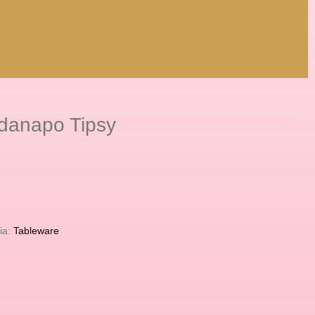
rdanapo Tipsy
ia:
Tableware