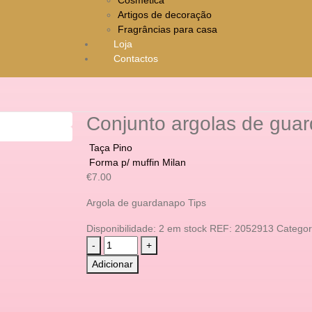
Artigos de decoração
Fragrâncias para casa
Loja
Contactos
Conjunto argolas de gua
Taça Pino
Forma p/ muffin Milan
€
7.00
Argola de guardanapo Tips
Disponibilidade:
2 em stock
REF:
2052913
Categor
-
+
Adicionar