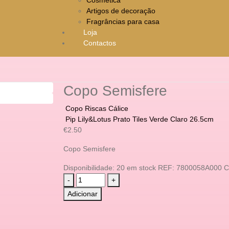
Artigos de decoração
Fragrâncias para casa
Loja
Contactos
Copo Semisfere
Copo Riscas Cálice
Pip Lily&Lotus Prato Tiles Verde Claro 26.5cm
€
2.50
Copo Semisfere
Disponibilidade:
20 em stock
REF:
7800058A000
C
-
+
Adicionar