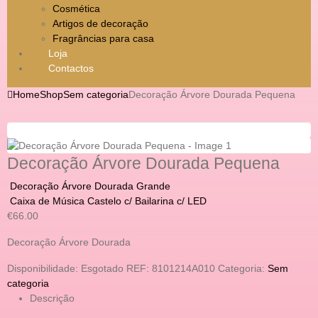
Cosmética
Artigos de decoração
Fragrâncias para casa
Loja
Contactos
Home
Shop
Sem categoria
Decoração Árvore Dourada Pequena
Decoração Árvore Dourada Pequena
Decoração Árvore Dourada Grande
Caixa de Música Castelo c/ Bailarina c/ LED
€
66.00
Decoração Árvore Dourada
Disponibilidade:
Esgotado
REF:
8101214A010
Categoria:
Sem
categoria
Descrição