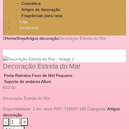
Cosmética
Artigos de decoração
Fragrâncias para casa
Loja
Contactos
Home
Shop
Artigos decoração
Decoração Estrela do Mar
Decoração Estrela do Mar
Porta-Retratos Favo de Mel Pequeno
Suporte de andares Allum
€
33.00
Decoração Estrela do Mar
Disponibilidade:
2 em stock
REF:
710097,100
Categoria:
Artigos
decoração
-
+