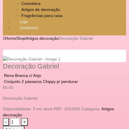
Cosmética
Artigos de decoração
Fragrâncias para casa
Loja
Contactos
Home
Shop
Artigos decoração
Decoração Gabriel
Decoração Gabriel
Rena Branca c/ Anjo
Conjunto 2 pássaros Chippy p/ pendurar
€
6.00
Decoração Gabriel
Disponibilidade:
3 em stock
REF:
2051965
Categoria:
Artigos
decoração
-
+