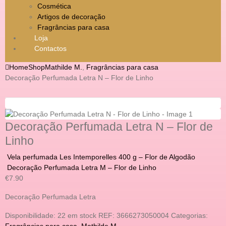
Cosmética
Artigos de decoração
Fragrâncias para casa
Loja
Contactos
Home
Shop
Mathilde M.
,
Fragrâncias para casa
Decoração Perfumada Letra N – Flor de Linho
Decoração Perfumada Letra N – Flor de
Linho
Vela perfumada Les Intemporelles 400 g – Flor de Algodão
Decoração Perfumada Letra M – Flor de Linho
€
7.90
Decoração Perfumada Letra
Disponibilidade:
22 em stock
REF:
3666273050004
Categorias:
Fragrâncias para casa
,
Mathilde M.