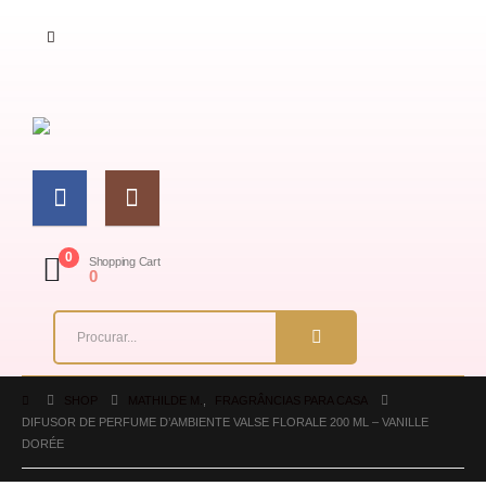
0
Shopping Cart
0
SHOP
MATHILDE M.
,
FRAGRÂNCIAS PARA CASA
DIFUSOR DE PERFUME D’AMBIENTE VALSE FLORALE 200 ML – VANILLE
DORÉE