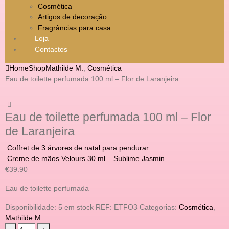
Cosmética
Artigos de decoração
Fragrâncias para casa
Loja
Contactos
Home
Shop
Mathilde M.
,
Cosmética
Eau de toilette perfumada 100 ml – Flor de Laranjeira
Eau de toilette perfumada 100 ml – Flor
de Laranjeira
Coffret de 3 árvores de natal para pendurar
Creme de mãos Velours 30 ml – Sublime Jasmin
€
39.90
Eau de toilette perfumada
Disponibilidade:
5 em stock
REF:
ETFO3
Categorias:
Cosmética
,
Mathilde M.