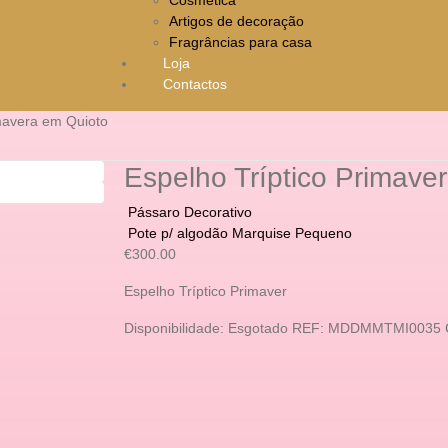
Artigos de decoração
Fragrâncias para casa
Loja
Contactos
imavera em Quioto
Espelho Tríptico Primave
Pássaro Decorativo
Pote p/ algodão Marquise Pequeno
€
300.00
Espelho Tríptico Primaver
Disponibilidade:
Esgotado
REF:
MDDMMTMI0035