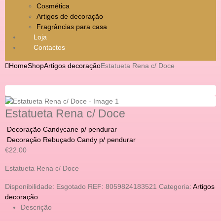
Cosmética
Artigos de decoração
Fragrâncias para casa
Loja
Contactos
Home
Shop
Artigos decoração
Estatueta Rena c/ Doce
Estatueta Rena c/ Doce
Decoração Candycane p/ pendurar
Decoração Rebuçado Candy p/ pendurar
€
22.00
Estatueta Rena c/ Doce
Disponibilidade:
Esgotado
REF:
8059824183521
Categoria:
Artigos
decoração
Descrição