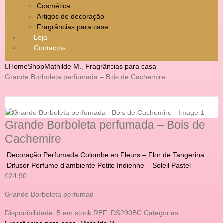
Cosmética
Artigos de decoração
Fragrâncias para casa
Loja
Contactos
Home
Shop
Mathilde M.
,
Fragrâncias para casa
Grande Borboleta perfumada – Bois de Cachemire
Grande Borboleta perfumada – Bois de
Cachemire
Decoração Perfumada Colombe en Fleurs – Flor de Tangerina
Difusor Perfume d’ambiente Petite Indienne – Soleil Pastel
€
24.90
Grande Borboleta perfumad
Disponibilidade:
5 em stock
REF:
DS290BC
Categorias:
Fragrâncias para casa
,
Mathilde M.