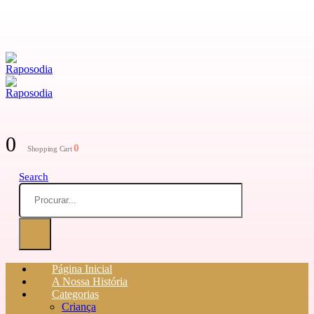
0
0
Shopping Cart
Search
Página Inicial
A Nossa História
Categorias
Criança