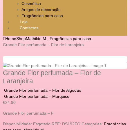
Cosmética
Artigos de decoração
Fragrâncias para casa
Loja
Contactos
Home
Shop
Mathilde M.
,
Fragrâncias para casa
Grande Flor perfumada – Flor de Laranjeira
Grande Flor perfumada – Flor de
Laranjeira
Grande Flor perfumada – Flor de Algodão
Grande Flor perfumada – Marquise
€
24.90
Grande Flor perfumada – F
Disponibilidade:
Esgotado
REF:
DS192FO
Categorias:
Fragrâncias
para casa
,
Mathilde M.