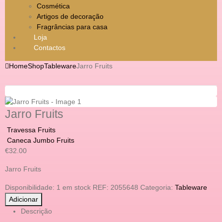
Cosmética
Artigos de decoração
Fragrâncias para casa
Loja
Contactos
Home
Shop
Tableware
Jarro Fruits
Jarro Fruits
Travessa Fruits
Caneca Jumbo Fruits
€
32.00
Jarro Fruits
Disponibilidade:
1 em stock
REF:
2055648
Categoria:
Tableware
Adicionar
Descrição