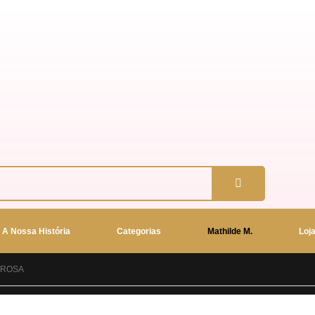
A Nossa História
Categorias
Mathilde M.
Loj
 ROSA