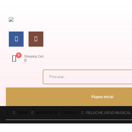
0
Shopping Cart
0
Página Inicial
SHOP
MATHILDE M.
,
CRIANÇA
PELUCHE URSO MUSICAL