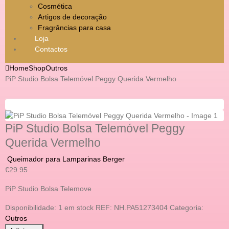
Cosmética
Artigos de decoração
Fragrâncias para casa
Loja
Contactos
Home
Shop
Outros
PiP Studio Bolsa Telemóvel Peggy Querida Vermelho
PiP Studio Bolsa Telemóvel Peggy
Querida Vermelho
Queimador para Lamparinas Berger
€
29.95
PiP Studio Bolsa Telemove
Disponibilidade:
1 em stock
REF:
NH.PA51273404
Categoria:
Outros