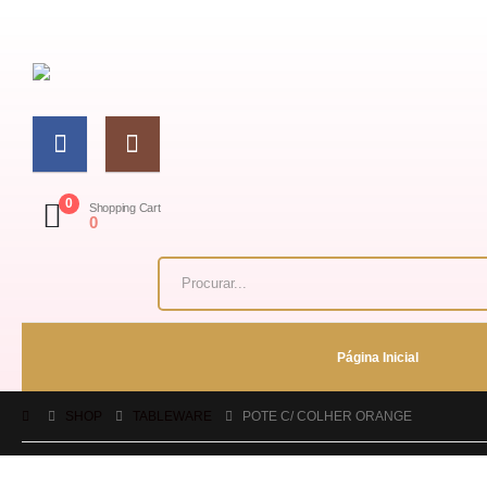
0
Shopping Cart
0
Página Inicial
SHOP
TABLEWARE
POTE C/ COLHER ORANGE