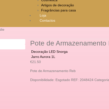
Artigos de decoração
Fragrâncias para casa
Loja
Contactos
die
Pote de Armazenamento
Decoração LED Snorga
Jarro Aurora 1L
€
21.50
Pote de Armazenamento Reb
Disponibilidade:
Esgotado
REF:
2048424
Categori