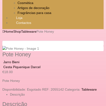
Cosmética
Artigos de decoração
Fragrâncias para casa
Loja
Contactos
Home
Shop
Tableware
Pote Honey
Pote Honey
Jarro Bieni
Cesta Piquenique Darcel
€
18.00
Pote Honey
Disponibilidade:
Esgotado
REF:
2055142
Categoria:
Tableware
Descrição
Descrição