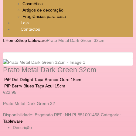
Cosmética
Artigos de decoração
Fragrâncias para casa
Loja
Contactos
Home
Shop
Tableware
Prato Metal Dark Green 32cm
Prato Metal Dark Green 32cm
PiP Dot Delight Taça Branco-Ouro 15cm
PiP Berry Blues Taça Azul 15cm
€
22.95
Prato Metal Dark Green 32
Disponibilidade:
Esgotado
REF:
NH.PLB51001458
Categoria:
Tableware
Descrição