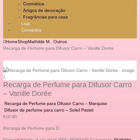
Cosmética
Artigos de decoração
Fragrâncias para casa
Loja
Contactos
Home
Shop
Mathilde M.
,
Outros
Recarga de Perfume para Difusor Carro – Vanille Dorée
Recarga de Perfume para Difusor Carro
– Vanille Dorée
Recarga de Perfume para Difusor Carro – Marquise
Difusor de perfume para carro – Soleil Pastel
€
10.90
Recarga de Perfume para D
Disponibilidade:
3 em stock
REF:
RDIFVVD
Categorias:
Mathilde