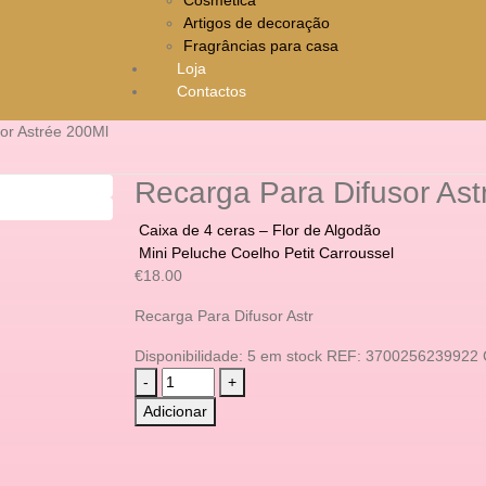
Artigos de decoração
Fragrâncias para casa
Loja
Contactos
or Astrée 200Ml
Recarga Para Difusor Ast
Caixa de 4 ceras – Flor de Algodão
Mini Peluche Coelho Petit Carroussel
€
18.00
Recarga Para Difusor Astr
Disponibilidade:
5 em stock
REF:
3700256239922
-
+
Adicionar