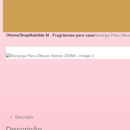
Home
Shop
Mathilde M.
,
Fragrâncias para casa
Recarga Para Difus
Descrição
Descrição