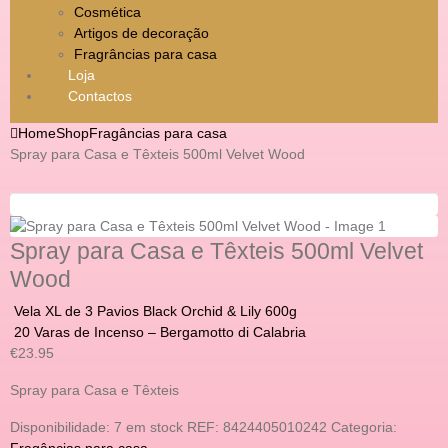
Cosmética
Artigos de decoração
Fragrâncias para casa
Loja
Contactos
Home
Shop
Fragâncias para casa
Spray para Casa e Têxteis 500ml Velvet Wood
Spray para Casa e Têxteis 500ml Velvet
Wood
Vela XL de 3 Pavios Black Orchid & Lily 600g
20 Varas de Incenso – Bergamotto di Calabria
€
23.95
Spray para Casa e Têxteis
Disponibilidade:
7 em stock
REF:
8424405010242
Categoria:
Fragâncias para casa