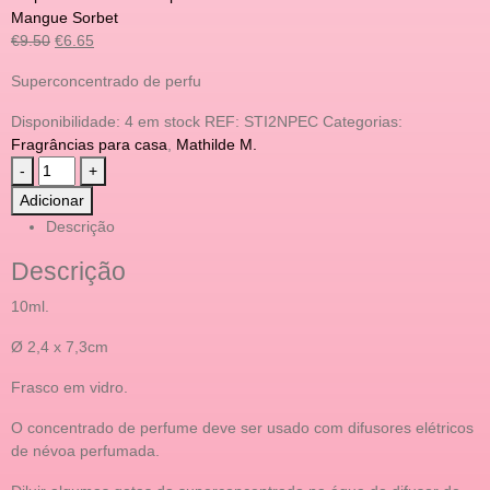
Mangue Sorbet
€
9.50
€
6.65
Superconcentrado de perfu
Disponibilidade:
4 em stock
REF:
STI2NPEC
Categorias:
Fragrâncias para casa
,
Mathilde M.
-
+
Adicionar
Descrição
Descrição
10ml.
Ø 2,4 x 7,3cm
Frasco em vidro.
O concentrado de perfume deve ser usado com difusores elétricos
de névoa perfumada.