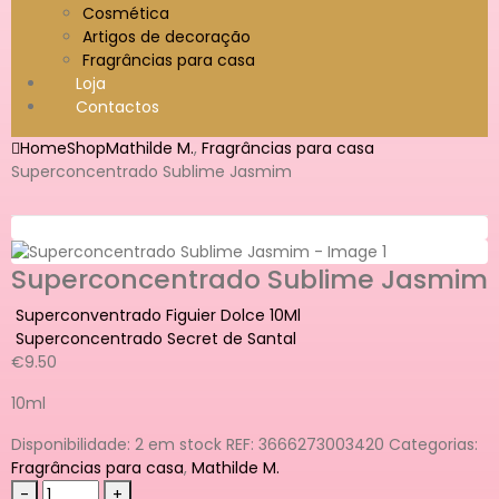
Cosmética
Artigos de decoração
Fragrâncias para casa
Loja
Contactos
Home
Shop
Mathilde M.
,
Fragrâncias para casa
Superconcentrado Sublime Jasmim
Superconcentrado Sublime Jasmim
Superconventrado Figuier Dolce 10Ml
Superconcentrado Secret de Santal
€
9.50
10ml
Disponibilidade:
2 em stock
REF:
3666273003420
Categorias:
Fragrâncias para casa
,
Mathilde M.
-
+