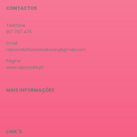
CONTACTOS
Telefone
917 797 475
Email
raposodiafloresesabores@gmail.com
Página
www.raposodia.pt
MAIS INFORMAÇÕES
LINK´S