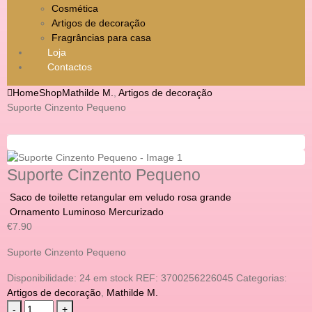
Cosmética
Artigos de decoração
Fragrâncias para casa
Loja
Contactos
Home
Shop
Mathilde M.
,
Artigos de decoração
Suporte Cinzento Pequeno
Suporte Cinzento Pequeno
Saco de toilette retangular em veludo rosa grande
Ornamento Luminoso Mercurizado
€
7.90
Suporte Cinzento Pequeno
Disponibilidade:
24 em stock
REF:
3700256226045
Categorias:
Artigos de decoração
,
Mathilde M.
-
+