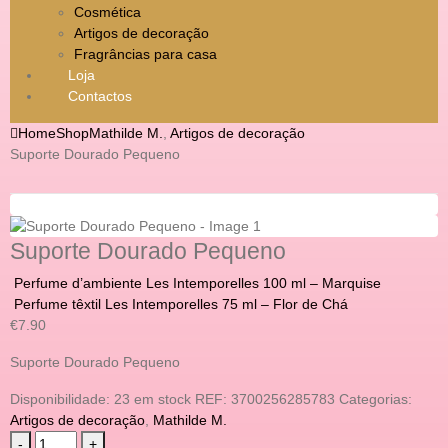
Cosmética
Artigos de decoração
Fragrâncias para casa
Loja
Contactos
Home
Shop
Mathilde M.
,
Artigos de decoração
Suporte Dourado Pequeno
Suporte Dourado Pequeno
Perfume d’ambiente Les Intemporelles 100 ml – Marquise
Perfume têxtil Les Intemporelles 75 ml – Flor de Chá
€
7.90
Suporte Dourado Pequeno
Disponibilidade:
23 em stock
REF:
3700256285783
Categorias:
Artigos de decoração
,
Mathilde M.
-
+