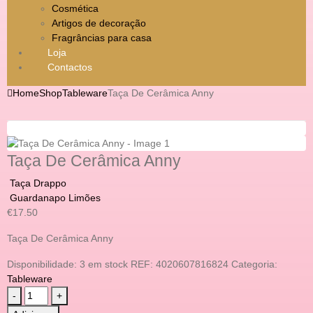
Cosmética
Artigos de decoração
Fragrâncias para casa
Loja
Contactos
Home
Shop
Tableware
Taça De Cerâmica Anny
Taça De Cerâmica Anny
Taça Drappo
Guardanapo Limões
€
17.50
Taça De Cerâmica Anny
Disponibilidade:
3 em stock
REF:
4020607816824
Categoria:
Tableware
-
+