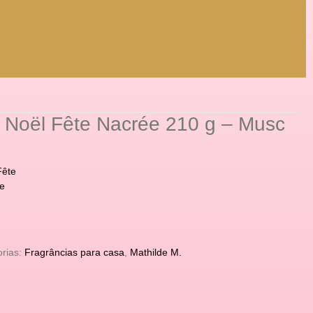
 Noël Fête Nacrée 210 g – Musc
Fête
e
rias:
Fragrâncias para casa
,
Mathilde M.