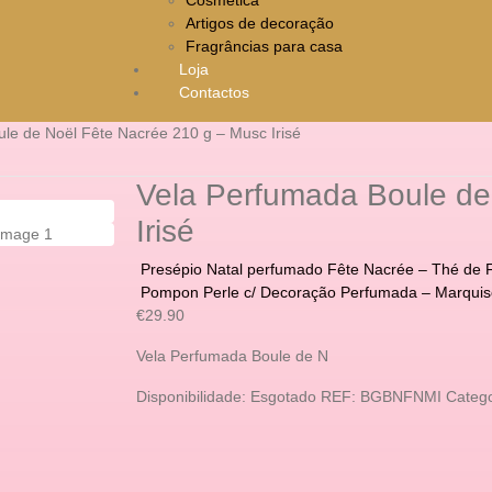
Artigos de decoração
Fragrâncias para casa
Loja
Contactos
le de Noël Fête Nacrée 210 g – Musc Irisé
Vela Perfumada Boule de
Irisé
Presépio Natal perfumado Fête Nacrée – Thé de 
Pompon Perle c/ Decoração Perfumada – Marquis
€
29.90
Vela Perfumada Boule de N
Disponibilidade:
Esgotado
REF:
BGBNFNMI
Catego