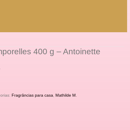
porelles 400 g – Antoinette
a
orias:
Fragrâncias para casa
,
Mathilde M.