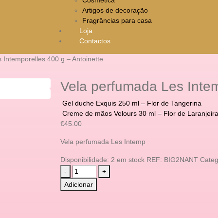
Artigos de decoração
Fragrâncias para casa
Loja
Contactos
 Intemporelles 400 g – Antoinette
Vela perfumada Les Intem
Gel duche Exquis 250 ml – Flor de Tangerina
Creme de mãos Velours 30 ml – Flor de Laranjeir
€
45.00
Vela perfumada Les Intemp
Disponibilidade:
2 em stock
REF:
BIG2NANT
Categ
-
+
Adicionar