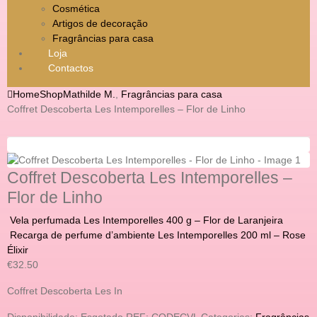
Cosmética
Artigos de decoração
Fragrâncias para casa
Loja
Contactos
Home
Shop
Mathilde M.
,
Fragrâncias para casa
Coffret Descoberta Les Intemporelles – Flor de Linho
Coffret Descoberta Les Intemporelles –
Flor de Linho
Vela perfumada Les Intemporelles 400 g – Flor de Laranjeira
Recarga de perfume d’ambiente Les Intemporelles 200 ml – Rose
Élixir
€
32.50
Coffret Descoberta Les In
Disponibilidade:
Esgotado
REF:
CODECVL
Categorias:
Fragrâncias