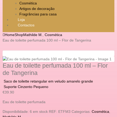
Cosmética
Artigos de decoração
Fragrâncias para casa
Loja
Contactos
Home
Shop
Mathilde M.
,
Cosmética
Eau de toilette perfumada 100 ml – Flor de Tangerina
Eau de toilette perfumada 100 ml – Flor
de Tangerina
Saco de toilette retangular em veludo amarelo grande
Suporte Cinzento Pequeno
€
39.90
Eau de toilette perfumada
Disponibilidade:
6 em stock
REF:
ETFM3
Categorias:
Cosmética
,
Mathilde M.