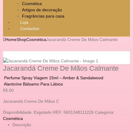
Cosmética
Artigos de decoração
Fragrâncias para casa
Loja
Contactos
Home
Shop
Cosmética
Jacarandá Creme De Mãos Calmante
Jacarandá Creme De Mãos Calmante
Perfume Spray Viagem 15ml – Amber & Sandalwood
Alantoíne Bálsamo Para Lábios
€
8.00
Jacarandá Creme De Mãos C
Disponibilidade:
Esgotado
REF:
5601348111226
Categoria:
Cosmética
Descrição