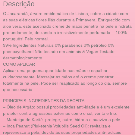
Descrição
O Jacarandá, árvore emblemática de Lisboa, cobre a cidade com
as suas elétricas flores lilás durante a Primavera. Enriquecido com
aloe vera, este acetinado creme de mãos penetra na pele e hidrata
profundamente, deixando-a irresistivelmente perfumada… 100%
português! Pele normal.
99% Ingredientes Naturais 0% parabenos 0% petróleo 0%
phenoxyethanol Não testado em animais & Vegan Testado
dermatologicamente
COMO APLICAR
Aplicar uma pequena quantidade nas mãos e espalhar
cuidadosamente. Massajar as mãos até o creme penetrar
totalmente na pele. Pode ser reaplicado ao longo do dia, sempre
que necessário.
PRINCIPAIS INGREDIENTES DA RECEITA
– Óleo de Argão: possui propriedades anti-idade e é um excelente
protetor contra agressões externas como o sol, vento e frio.
– Manteiga de Karité: protege, nutre, hidrata e suaviza a pele.
– Inca Peanut (Pluketenia Volubilis Seed Oil): revitaliza e
rejuvenesce a pele, devido às suas propriedades anti-radicais