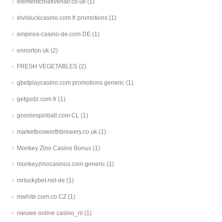
elementcreativehair.co.uk
(1)
elvisluckcasino.com fr promotions
(1)
empirea-casino-de.com DE
(1)
ennorton.uk
(2)
FRESH VEGETABLES
(2)
gbetplaycasino.com promotions generic
(1)
getgodz.com fr
(1)
gooniespinball.com CL
(1)
marketbosworthbrewery.co.uk
(1)
Monkey Zino Casino Bonus
(1)
monkeyzinocasinos.com generic
(1)
mrluckybet.net-de
(1)
mwhite.com.co CZ
(1)
nieuwe online casino_nl
(1)