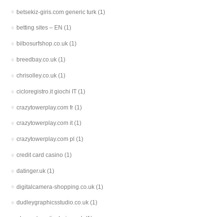
betsekiz-giris.com generic turk
(1)
betting sites – EN
(1)
bilbosurfshop.co.uk
(1)
breedbay.co.uk
(1)
chrisolley.co.uk
(1)
cicloregistro.it giochi IT
(1)
crazytowerplay.com fr
(1)
crazytowerplay.com it
(1)
crazytowerplay.com pl
(1)
credit card casino
(1)
datinger.uk
(1)
digitalcamera-shopping.co.uk
(1)
dudleygraphicsstudio.co.uk
(1)