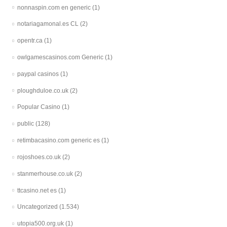
nonnaspin.com en generic
(1)
notariagamonal.es CL
(2)
opentr.ca
(1)
owlgamescasinos.com Generic
(1)
paypal casinos
(1)
ploughduloe.co.uk
(2)
Popular Casino
(1)
public
(128)
retimbacasino.com generic es
(1)
rojoshoes.co.uk
(2)
stanmerhouse.co.uk
(2)
ttcasino.net es
(1)
Uncategorized
(1.534)
utopia500.org.uk
(1)