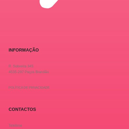
INFORMAÇÃO
R. Sobreira 345
4535-297 Paços Brandão
POLÍTICA DE PRIVACIDADE
CONTACTOS
Telefone