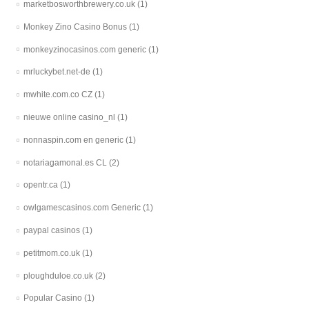
marketbosworthbrewery.co.uk
(1)
Monkey Zino Casino Bonus
(1)
monkeyzinocasinos.com generic
(1)
mrluckybet.net-de
(1)
mwhite.com.co CZ
(1)
nieuwe online casino_nl
(1)
nonnaspin.com en generic
(1)
notariagamonal.es CL
(2)
opentr.ca
(1)
owlgamescasinos.com Generic
(1)
paypal casinos
(1)
petitmom.co.uk
(1)
ploughduloe.co.uk
(2)
Popular Casino
(1)