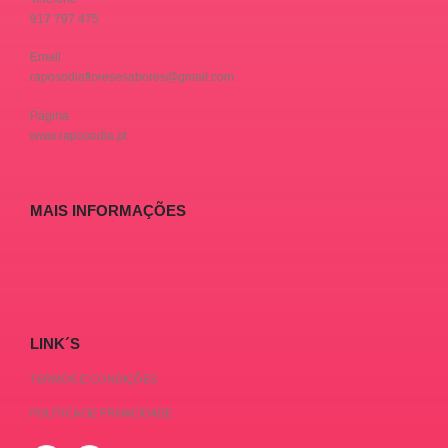
917 797 475
Email
raposodiafloresesabores@gmail.com
Página
www.raposodia.pt
MAIS INFORMAÇÕES
LINK´S
TERMOS E CONDIÇÕES
POLÍTICA DE PRIVACIDADE