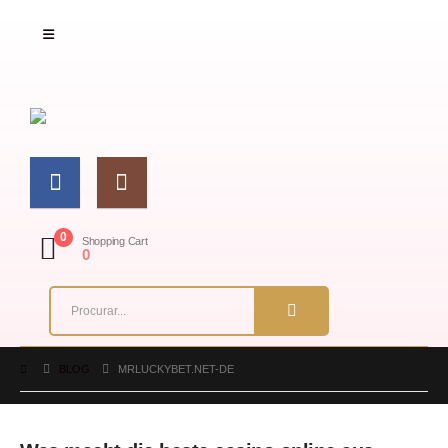
0
Shopping Cart
0
BLOG
MRLUCKYBET.NET-DE