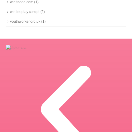
wintinode.com
(1)
wintinoplay.com pl
(2)
youthworker.org.uk
(1)