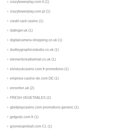
crazytowerplay.com it
(1)
crazytowerplay.com pl
(1)
credit card casino
(1)
datinger.uk
(1)
digitalcamera-shopping.co.uk
(1)
dudleygraphicsstudio.co.uk
(1)
elementcreativehair.co.uk
(1)
elvisluckcasino.com fr promotions
(1)
empirea-casino-de.com DE
(1)
ennorton.uk
(2)
FRESH VEGETABLES
(2)
gbetplaycasino.com promotions generic
(1)
getgodz.com fr
(1)
gooniespinball.com CL
(1)