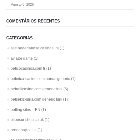
Agosto 8, 2026
COMENTÁRIOS RECENTES
CATEGORIAS
alle nederlandse casinos_nl
(1)
aviator game
(1)
beticocasinos.com fr
(1)
betmica-casino.com bonus generic
(1)
betrallicasino.com generic turk
(6)
betsekiz-giris.com generic turk
(1)
betting sites – EN
(1)
bilbosurfshop.co.uk
(1)
breedbay.co.uk
(1)