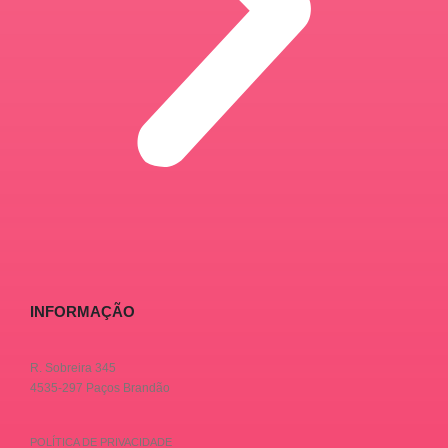
INFORMAÇÃO
R. Sobreira 345
4535-297 Paços Brandão
POLÍTICA DE PRIVACIDADE