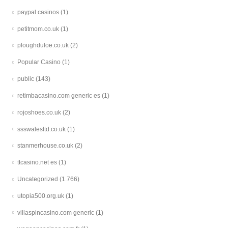
paypal casinos
(1)
petitmom.co.uk
(1)
ploughduloe.co.uk
(2)
Popular Casino
(1)
public
(143)
retimbacasino.com generic es
(1)
rojoshoes.co.uk
(2)
ssswalesltd.co.uk
(1)
stanmerhouse.co.uk
(2)
ttcasino.net es
(1)
Uncategorized
(1.766)
utopia500.org.uk
(1)
villaspincasino.com generic
(1)