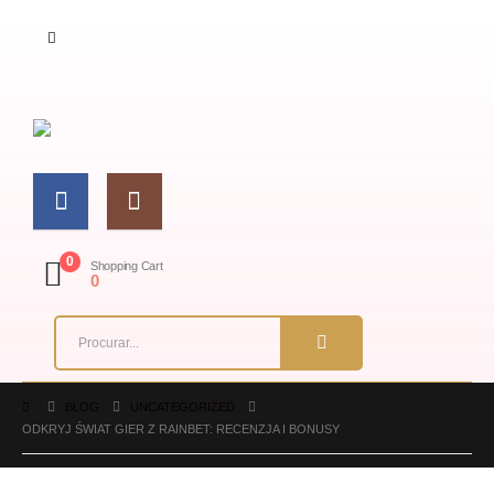
0
Shopping Cart
0
BLOG
UNCATEGORIZED
ODKRYJ ŚWIAT GIER Z RAINBET: RECENZJA I BONUSY