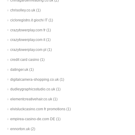
chinagardenreading.co.uk
(2)
chrisolley.co.uk
(1)
cicloregistro.it giochi IT
(1)
crazytowerplay.com fr
(1)
crazytowerplay.com it
(1)
crazytowerplay.com pl
(1)
credit card casino
(1)
datinger.uk
(1)
digitalcamera-shopping.co.uk
(1)
dudleygraphicsstudio.co.uk
(1)
elementcreativehair.co.uk
(1)
elvisluckcasino.com fr promotions
(1)
empirea-casino-de.com DE
(1)
ennorton.uk
(2)