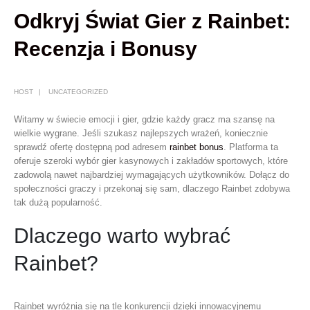
Odkryj Świat Gier z Rainbet:
Recenzja i Bonusy
HOST
UNCATEGORIZED
Witamy w świecie emocji i gier, gdzie każdy gracz ma szansę na
wielkie wygrane. Jeśli szukasz najlepszych wrażeń, koniecznie
sprawdź ofertę dostępną pod adresem
rainbet bonus
. Platforma ta
oferuje szeroki wybór gier kasynowych i zakładów sportowych, które
zadowolą nawet najbardziej wymagających użytkowników. Dołącz do
społeczności graczy i przekonaj się sam, dlaczego Rainbet zdobywa
tak dużą popularność.
Dlaczego warto wybrać
Rainbet?
Rainbet wyróżnia się na tle konkurencji dzięki innowacyjnemu