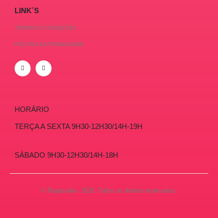
LINK´S
TERMOS E CONDIÇÕES
POLÍTICA DE PRIVACIDADE
HORÁRIO
TERÇA A SEXTA 9H30-12H30/14H-19H
SÁBADO 9H30-12H30/14H-18H
© Raposodia - 2025. Todos os direitos reservados.