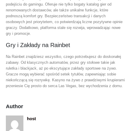
podejściu do gamingu. Oferuje nie tylko bogaty katalog gier od
renomowanych dostawców, ale także unikalne funkcje, które
podnoszą komfort gry. Bezpieczeństwo transakcji i danych
osobowych jest priorytetem, co potwierdzają liczne pozytywne opinie
graczy. Dodatkowo, platforma stale się rozwija, wprowadzając nowe
gry i promocje.
Gry i Zakłady na Rainbet
Na Rainbet znajdziesz wszystko, czego potrzebujesz do doskonałej
zabawy. Od klasycznych automatów, przez gry stołowe takie jak
ruletka i blackjack, aż po ekscytujące zakłady sportowe na żywo.
Gracze mogą wybierać spośród setek tytułów, zapewniając sobie
niekończącą się rozrywkę. Kasyno na żywo z prawdziwymi krupierami
przeniesie Cię prosto do serca Las Vegas, bez wychodzenia z domu.
Author
host