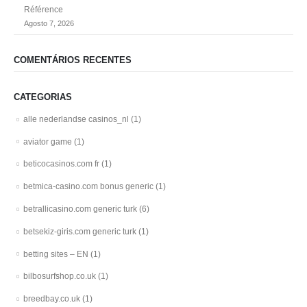
Référence
Agosto 7, 2026
COMENTÁRIOS RECENTES
CATEGORIAS
alle nederlandse casinos_nl
(1)
aviator game
(1)
beticocasinos.com fr
(1)
betmica-casino.com bonus generic
(1)
betrallicasino.com generic turk
(6)
betsekiz-giris.com generic turk
(1)
betting sites – EN
(1)
bilbosurfshop.co.uk
(1)
breedbay.co.uk
(1)