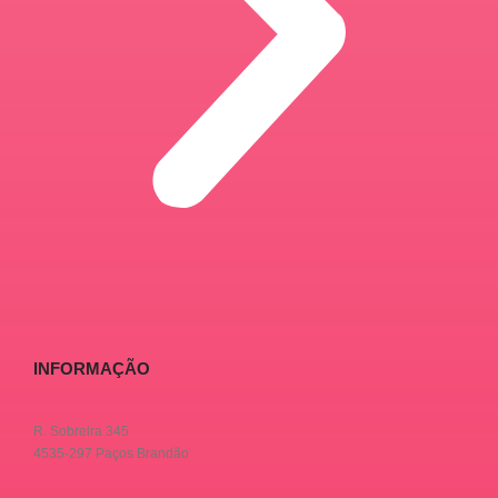
INFORMAÇÃO
R. Sobreira 345
4535-297 Paços Brandão