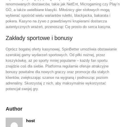
renomowanych dostawców, takie jak NetEnt, Microgaming czy Play’n
GO, a także uwielbiane klasyki. Miłośnicy gier stołowych mogą
wybierać spośród wielu wariantów ruletki, blackjacka, bakarata i
pokera. Kasyno na żywo z prawdziwymi krupierami dostarcza
autentycznych wrażeń, przenosząc Cię prosto do serca kasyna.
Zakłady sportowe i bonusy
Oprócz bogatej oferty kasynowej, SpinBetter umożliwia obstawianie
szerokiej gamy wydarzeń sportowych. Od piłki nożnej, przez
koszykówkę, aż po sporty mniej popularne – każdy fan sportu
znajdzie coś dla siebie. Platforma regularnie oferuje atrakcyjne
bonusy powitalne dla nowych graczy oraz promocje dla stałych
klientów, zwiększając szanse na wygraną i podnosząc poziom
adrenaliny. Skorzystaj z nich, aby maksymalnie wykorzystać
potencjał swojej gry.
Author
host