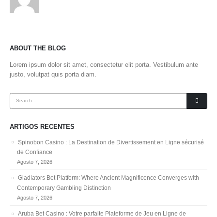
ABOUT THE BLOG
Lorem ipsum dolor sit amet, consectetur elit porta. Vestibulum ante
justo, volutpat quis porta diam.
ARTIGOS RECENTES
Spinobon Casino : La Destination de Divertissement en Ligne sécurisé
de Confiance
Agosto 7, 2026
Gladiators Bet Platform: Where Ancient Magnificence Converges with
Contemporary Gambling Distinction
Agosto 7, 2026
Aruba Bet Casino : Votre parfaite Plateforme de Jeu en Ligne de