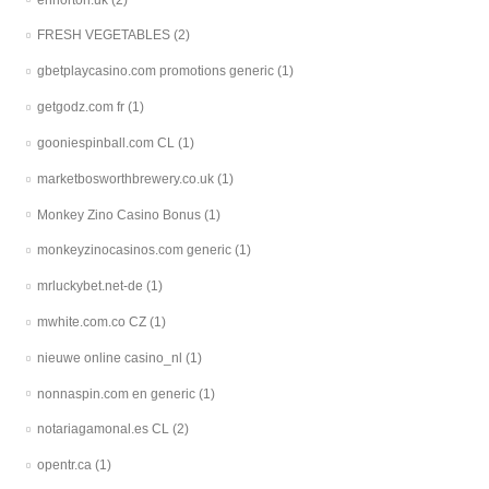
FRESH VEGETABLES
(2)
gbetplaycasino.com promotions generic
(1)
getgodz.com fr
(1)
gooniespinball.com CL
(1)
marketbosworthbrewery.co.uk
(1)
Monkey Zino Casino Bonus
(1)
monkeyzinocasinos.com generic
(1)
mrluckybet.net-de
(1)
mwhite.com.co CZ
(1)
nieuwe online casino_nl
(1)
nonnaspin.com en generic
(1)
notariagamonal.es CL
(2)
opentr.ca
(1)