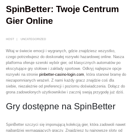
SpinBetter: Twoje Centrum
Gier Online
HOST
UNCATEGORIZED
Witaj w świecie emocji i wygranych, gdzie znajdziesz wszystko,
czego potrzebujesz do doskonałej rozrywki hazardowej online. Nasza
platforma oferuje szeroki wybór gier, od klasycznych automatów po
ekscytujące gry stołowe i zakłady sportowe. Odkryj najlepsze opcje
rozrywki na stronie
pinbetter-casino-login.com
, która stanowi bramę do
niezapomnianych wrażeń. Z nami każdy gracz znajdzie coś dla
siebie, niezależnie od preferencji i poziomu doświadczenia. Dołącz do
grona zadowolonych użytkowników i zacznij swoją przygodę już dziś.
Gry dostępne na SpinBetter
SpinBetter szczyci się imponującą kolekcją gier, która zadowoli nawet
najbardziej wymagających graczy. Znajdziesz tu najnowsze sloty od