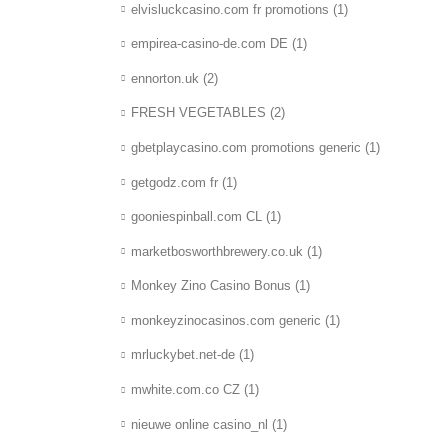
elvisluckcasino.com fr promotions
(1)
empirea-casino-de.com DE
(1)
ennorton.uk
(2)
FRESH VEGETABLES
(2)
gbetplaycasino.com promotions generic
(1)
getgodz.com fr
(1)
gooniespinball.com CL
(1)
marketbosworthbrewery.co.uk
(1)
Monkey Zino Casino Bonus
(1)
monkeyzinocasinos.com generic
(1)
mrluckybet.net-de
(1)
mwhite.com.co CZ
(1)
nieuwe online casino_nl
(1)