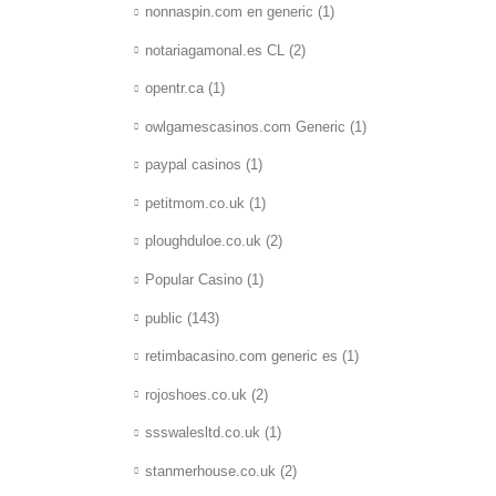
nonnaspin.com en generic
(1)
notariagamonal.es CL
(2)
opentr.ca
(1)
owlgamescasinos.com Generic
(1)
paypal casinos
(1)
petitmom.co.uk
(1)
ploughduloe.co.uk
(2)
Popular Casino
(1)
public
(143)
retimbacasino.com generic es
(1)
rojoshoes.co.uk
(2)
ssswalesltd.co.uk
(1)
stanmerhouse.co.uk
(2)