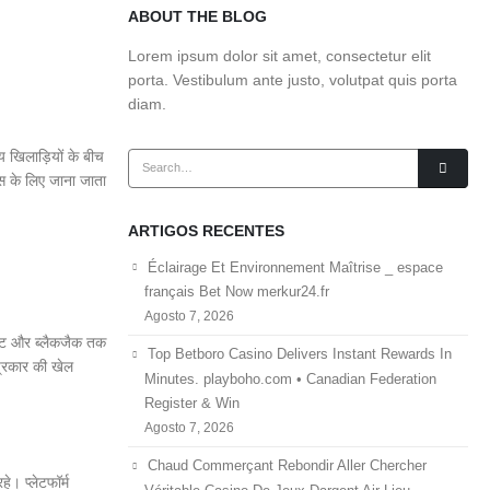
ABOUT THE BLOG
Lorem ipsum dolor sit amet, consectetur elit
porta. Vestibulum ante justo, volutpat quis porta
diam.
 खिलाड़ियों के बीच
स के लिए जाना जाता
ARTIGOS RECENTES
Éclairage Et Environnement Maîtrise _ espace
français Bet Now merkur24.fr
Agosto 7, 2026
रूलेट और ब्लैकजैक तक
Top Betboro Casino Delivers Instant Rewards In
प्रकार की खेल
Minutes. playboho.com • Canadian Federation
Register & Win
Agosto 7, 2026
Chaud Commerçant Rebondir Aller Chercher
े। प्लेटफॉर्म