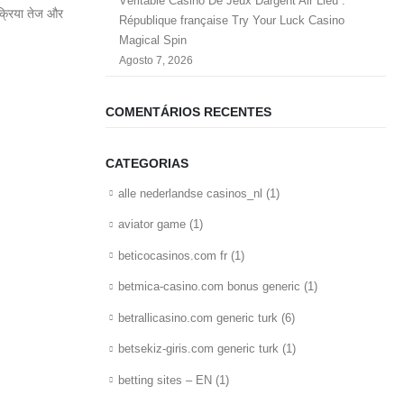
Véritable Casino De Jeux Dargent Air Lieu .
रक्रिया तेज और
République française Try Your Luck Casino
Magical Spin
Agosto 7, 2026
COMENTÁRIOS RECENTES
CATEGORIAS
alle nederlandse casinos_nl
(1)
aviator game
(1)
beticocasinos.com fr
(1)
betmica-casino.com bonus generic
(1)
betrallicasino.com generic turk
(6)
betsekiz-giris.com generic turk
(1)
betting sites – EN
(1)