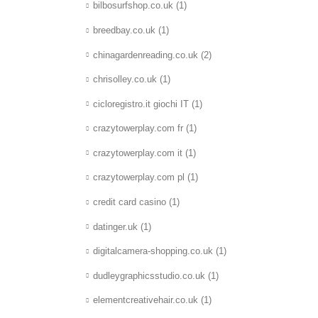
bilbosurfshop.co.uk
(1)
breedbay.co.uk
(1)
chinagardenreading.co.uk
(2)
chrisolley.co.uk
(1)
cicloregistro.it giochi IT
(1)
crazytowerplay.com fr
(1)
crazytowerplay.com it
(1)
crazytowerplay.com pl
(1)
credit card casino
(1)
datinger.uk
(1)
digitalcamera-shopping.co.uk
(1)
dudleygraphicsstudio.co.uk
(1)
elementcreativehair.co.uk
(1)