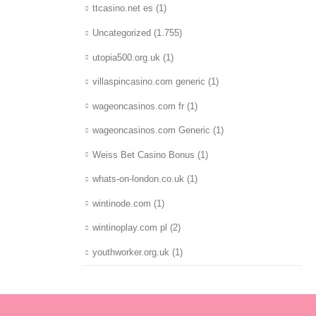
ttcasino.net es
(1)
Uncategorized
(1.755)
utopia500.org.uk
(1)
villaspincasino.com generic
(1)
wageoncasinos.com fr
(1)
wageoncasinos.com Generic
(1)
Weiss Bet Casino Bonus
(1)
whats-on-london.co.uk
(1)
wintinode.com
(1)
wintinoplay.com pl
(2)
youthworker.org.uk
(1)