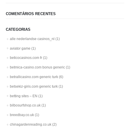
COMENTÁRIOS RECENTES
CATEGORIAS
alle nederlandse casinos_nl
(1)
aviator game
(1)
beticocasinos.com fr
(1)
betmica-casino.com bonus generic
(1)
betrallicasino.com generic turk
(6)
betsekiz-giris.com generic turk
(1)
betting sites – EN
(1)
bilbosurfshop.co.uk
(1)
breedbay.co.uk
(1)
chinagardenreading.co.uk
(2)