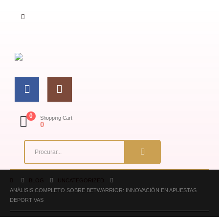
0
Shopping Cart
0
BLOG
UNCATEGORIZED
ANÁLISIS COMPLETO SOBRE BETWARRIOR: INNOVACIÓN EN APUESTAS
DEPORTIVAS