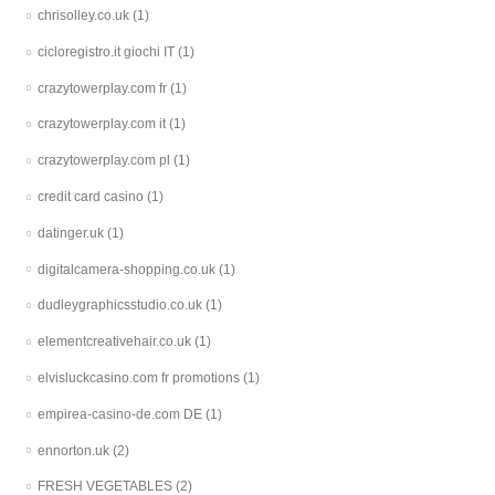
chrisolley.co.uk
(1)
cicloregistro.it giochi IT
(1)
crazytowerplay.com fr
(1)
crazytowerplay.com it
(1)
crazytowerplay.com pl
(1)
credit card casino
(1)
datinger.uk
(1)
digitalcamera-shopping.co.uk
(1)
dudleygraphicsstudio.co.uk
(1)
elementcreativehair.co.uk
(1)
elvisluckcasino.com fr promotions
(1)
empirea-casino-de.com DE
(1)
ennorton.uk
(2)
FRESH VEGETABLES
(2)