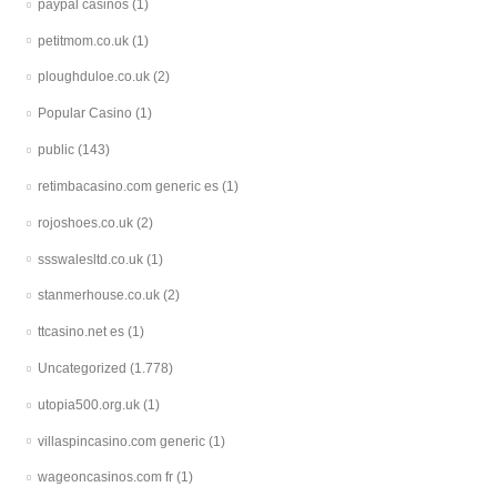
paypal casinos
(1)
petitmom.co.uk
(1)
ploughduloe.co.uk
(2)
Popular Casino
(1)
public
(143)
retimbacasino.com generic es
(1)
rojoshoes.co.uk
(2)
ssswalesltd.co.uk
(1)
stanmerhouse.co.uk
(2)
ttcasino.net es
(1)
Uncategorized
(1.778)
utopia500.org.uk
(1)
villaspincasino.com generic
(1)
wageoncasinos.com fr
(1)