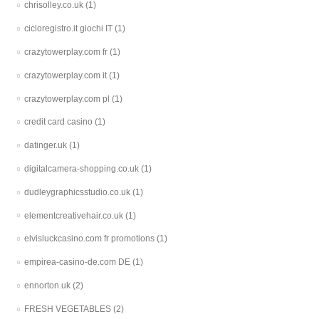
chrisolley.co.uk
(1)
cicloregistro.it giochi IT
(1)
crazytowerplay.com fr
(1)
crazytowerplay.com it
(1)
crazytowerplay.com pl
(1)
credit card casino
(1)
datinger.uk
(1)
digitalcamera-shopping.co.uk
(1)
dudleygraphicsstudio.co.uk
(1)
elementcreativehair.co.uk
(1)
elvisluckcasino.com fr promotions
(1)
empirea-casino-de.com DE
(1)
ennorton.uk
(2)
FRESH VEGETABLES
(2)