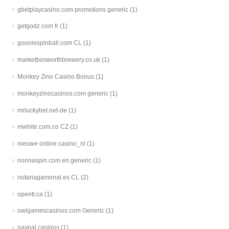
gbetplaycasino.com promotions generic
(1)
getgodz.com fr
(1)
gooniespinball.com CL
(1)
marketbosworthbrewery.co.uk
(1)
Monkey Zino Casino Bonus
(1)
monkeyzinocasinos.com generic
(1)
mrluckybet.net-de
(1)
mwhite.com.co CZ
(1)
nieuwe online casino_nl
(1)
nonnaspin.com en generic
(1)
notariagamonal.es CL
(2)
opentr.ca
(1)
owlgamescasinos.com Generic
(1)
paypal casinos
(1)