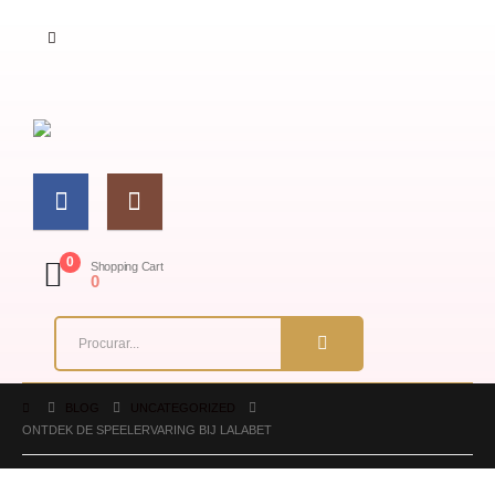
0
Shopping Cart
0
BLOG
UNCATEGORIZED
ONTDEK DE SPEELERVARING BIJ LALABET