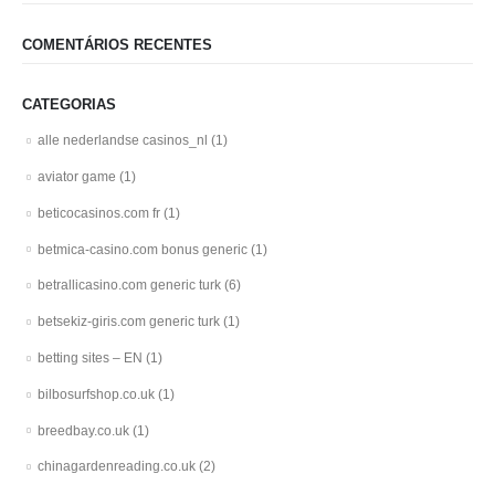
COMENTÁRIOS RECENTES
CATEGORIAS
alle nederlandse casinos_nl
(1)
aviator game
(1)
beticocasinos.com fr
(1)
betmica-casino.com bonus generic
(1)
betrallicasino.com generic turk
(6)
betsekiz-giris.com generic turk
(1)
betting sites – EN
(1)
bilbosurfshop.co.uk
(1)
breedbay.co.uk
(1)
chinagardenreading.co.uk
(2)