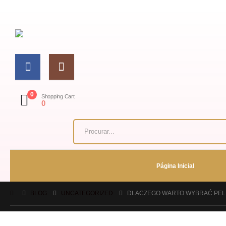
0
Shopping Cart
0
Página Inicial
BLOG
UNCATEGORIZED
DLACZEGO WARTO WYBRAĆ PELI