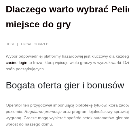
Dlaczego warto wybrać Pel
miejsce do gry
HOST
UNCATEGORIZED
Wybór odpowiedniej platformy hazardowej jest kluczowy dla każdeg
casino login
to fraza, którą wpisuje wielu graczy w wyszukiwarki. Dzi
osób początkujących.
Bogata oferta gier i bonusów
Operator ten przygotował imponującą bibliotekę tytułów, która za
poziomie.
Regularne promocje
oraz program lojalnościowy sprawiaj
wygraną. Gracze mogą wybierać spośród setek automatów, gier sto
wprost do naszego domu.