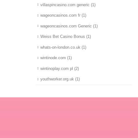
villaspincasino.com generic
(1)
wageoncasinos.com fr
(1)
wageoncasinos.com Generic
(1)
Weiss Bet Casino Bonus
(1)
whats-on-london.co.uk
(1)
wintinode.com
(1)
wintinoplay.com pl
(2)
youthworker.org.uk
(1)