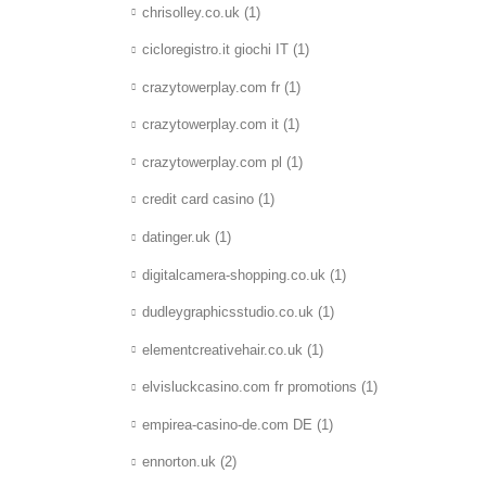
chrisolley.co.uk
(1)
cicloregistro.it giochi IT
(1)
crazytowerplay.com fr
(1)
crazytowerplay.com it
(1)
crazytowerplay.com pl
(1)
credit card casino
(1)
datinger.uk
(1)
digitalcamera-shopping.co.uk
(1)
dudleygraphicsstudio.co.uk
(1)
elementcreativehair.co.uk
(1)
elvisluckcasino.com fr promotions
(1)
empirea-casino-de.com DE
(1)
ennorton.uk
(2)