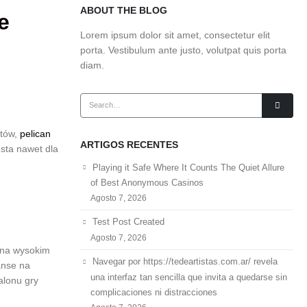
ABOUT THE BLOG
e
Lorem ipsum dolor sit amet, consectetur elit
porta. Vestibulum ante justo, volutpat quis porta
diam.
atów,
pelican
ARTIGOS RECENTES
osta nawet dla
Playing it Safe Where It Counts The Quiet Allure
of Best Anonymous Casinos
Agosto 7, 2026
Test Post Created
Agosto 7, 2026
i na wysokim
Navegar por https://tedeartistas.com.ar/ revela
anse na
una interfaz tan sencilla que invita a quedarse sin
alonu gry
complicaciones ni distracciones