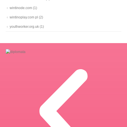
wintinode.com
(1)
wintinoplay.com pl
(2)
youthworker.org.uk
(1)