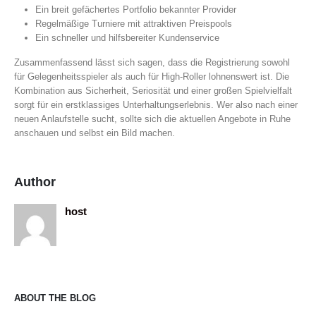
Ein breit gefächertes Portfolio bekannter Provider
Regelmäßige Turniere mit attraktiven Preispools
Ein schneller und hilfsbereiter Kundenservice
Zusammenfassend lässt sich sagen, dass die Registrierung sowohl
für Gelegenheitsspieler als auch für High-Roller lohnenswert ist. Die
Kombination aus Sicherheit, Seriosität und einer großen Spielvielfalt
sorgt für ein erstklassiges Unterhaltungserlebnis. Wer also nach einer
neuen Anlaufstelle sucht, sollte sich die aktuellen Angebote in Ruhe
anschauen und selbst ein Bild machen.
Author
host
ABOUT THE BLOG