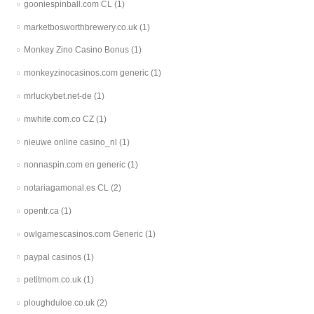
gooniespinball.com CL
(1)
marketbosworthbrewery.co.uk
(1)
Monkey Zino Casino Bonus
(1)
monkeyzinocasinos.com generic
(1)
mrluckybet.net-de
(1)
mwhite.com.co CZ
(1)
nieuwe online casino_nl
(1)
nonnaspin.com en generic
(1)
notariagamonal.es CL
(2)
opentr.ca
(1)
owlgamescasinos.com Generic
(1)
paypal casinos
(1)
petitmom.co.uk
(1)
ploughduloe.co.uk
(2)