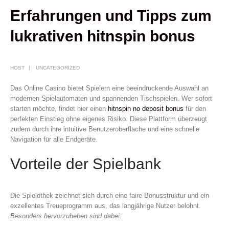
Erfahrungen und Tipps zum
lukrativen hitnspin bonus
HOST
UNCATEGORIZED
Das Online Casino bietet Spielern eine beeindruckende Auswahl an
modernen Spielautomaten und spannenden Tischspielen. Wer sofort
starten möchte, findet hier einen
hitnspin no deposit bonus
für den
perfekten Einstieg ohne eigenes Risiko. Diese Plattform überzeugt
zudem durch ihre intuitive Benutzeroberfläche und eine schnelle
Navigation für alle Endgeräte.
Vorteile der Spielbank
Die Spielothek zeichnet sich durch eine faire Bonusstruktur und ein
exzellentes Treueprogramm aus, das langjährige Nutzer belohnt.
Besonders hervorzuheben sind dabei: